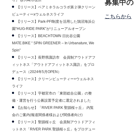
り』 @川崎市役所
募集中の
【リリース】ベアミネラルコラボ第２弾クリーン
ビューティーxウェルネスライフ
こちらから
【リリース】Park-PFI制度を活用した鵠沼海浜公
園“HUG-RIDE PARK”がリニューアルオープン
【リリース】BEACHTOWN 日比谷公園
MATE.BIKE “ SPIN GREENER – In Urbanature, We
Spin”
【リリース】長野県諏訪市 会員制アウトドアフ
ィットネス「アウトドアフィットネス諏訪」をプロ
デュース（2024年5月OPEN）
【リリース】クリーンビューティー×ウェルネス
ライフ
【リリース】宇都宮市の「東部総合公園」の整
備・運営を行う公募設置予定者に選定されました
【お知らせ】「RIVER PARK 聖蹟桜ヶ丘」 内覧
会のご案内(報道関係者様および関係者向け)
【リリース】聖蹟桜ヶ丘 会員制アウトドアフィ
ットネス「RIVER PARK 聖蹟桜ヶ丘」をプロデュー