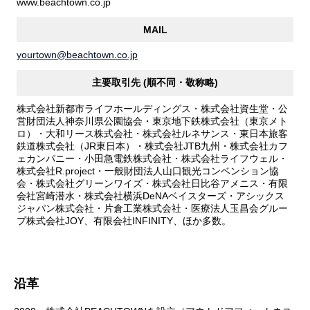
www.beachtown.co.jp
MAIL
yourtown@beachtown.co.jp
主要取引先 (順不同・敬称略)
株式会社新都市ライフホールディングス・株式会社資生堂・公
営財団法人神奈川県公園協会・東京地下鉄株式会社（東京メト
ロ）・大和リース株式会社・株式会社ルネサンス・東日本旅客
鉄道株式会社（JR東日本）・株式会社JTB九州・株式会社カフ
ェカンパニー・小田急電鉄株式会社・株式会社ライフウェル・
株式会社R.project・一般財団法人山口観光コンベンション協
会・株式会社グリーンワイズ・株式会社日比谷アメニス・有限
会社宮崎潜水・株式会社横浜DeNAベイスターズ・アシックス
ジャパン株式会社・片倉工業株式会社・医療法人玉昌会グルー
プ株式会社JOY、有限会社INFINITY、ほか多数。
沿革