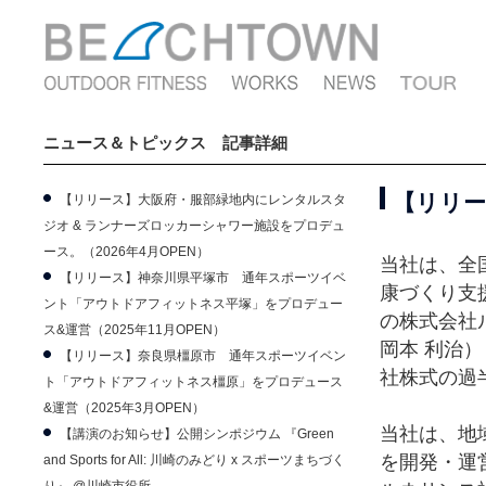
ニュース＆トピックス 記事詳細
【リリ
【リリース】大阪府・服部緑地内にレンタルスタ
ジオ & ランナーズロッカーシャワー施設をプロデュ
ース。（2026年4月OPEN）
当社は、全
【リリース】神奈川県平塚市 通年スポーツイベ
康づくり支
ント「アウトドアフィットネス平塚」をプロデュー
の株式会社
ス&運営（2025年11月OPEN）
岡本 利治）
【リリース】奈良県橿原市 通年スポーツイベン
社株式の過
ト「アウトドアフィットネス橿原」をプロデュース
&運営（2025年3月OPEN）
当社は、地
【講演のお知らせ】公開シンポジウム 『Green
を開発・運
and Sports for All: 川崎のみどり x スポーツまちづく