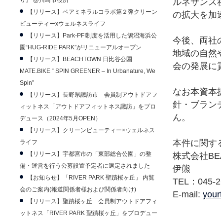
り』 @川崎市役所
ルネサンス
【リリース】ベアミネラルコラボ第２弾クリーン
の拡大を加
ビューティーxウェルネスライフ
【リリース】Park-PFI制度を活用した鵠沼海浜公
今後、両社
園“HUG-RIDE PARK”がリニューアルオープン
地域の自然
【リリース】BEACHTOWN 日比谷公園
会の発展に
MATE.BIKE “ SPIN GREENER – In Urbanature, We
Spin”
なお本資本
【リリース】長野県諏訪市 会員制アウトドアフ
針・ブラン
ィットネス「アウトドアフィットネス諏訪」をプロ
ん。
デュース（2024年5月OPEN）
【リリース】クリーンビューティー×ウェルネス
本件に関す
ライフ
【リリース】宇都宮市の「東部総合公園」の整
株式会社BEA
備・運営を行う公募設置予定者に選定されました
伊熊
【お知らせ】「RIVER PARK 聖蹟桜ヶ丘」 内覧
TEL：045-2
会のご案内(報道関係者様および関係者向け)
E-mail:
your
【リリース】聖蹟桜ヶ丘 会員制アウトドアフィ
ットネス「RIVER PARK 聖蹟桜ヶ丘」をプロデュー