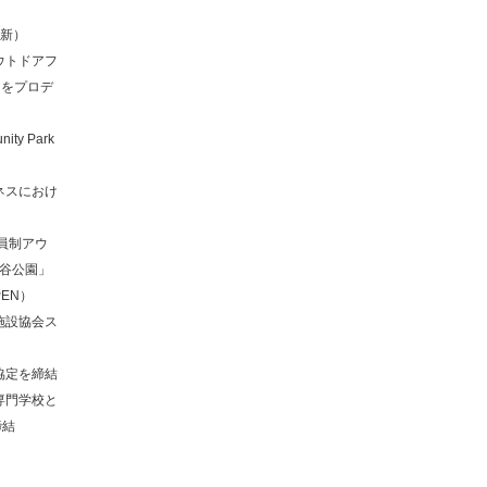
更新）
ウトドアフ
K」をプロデ
y Park
ネスにおけ
員制アウ
比谷公園」
EN）
施設協会ス
協定を締結
専門学校と
締結