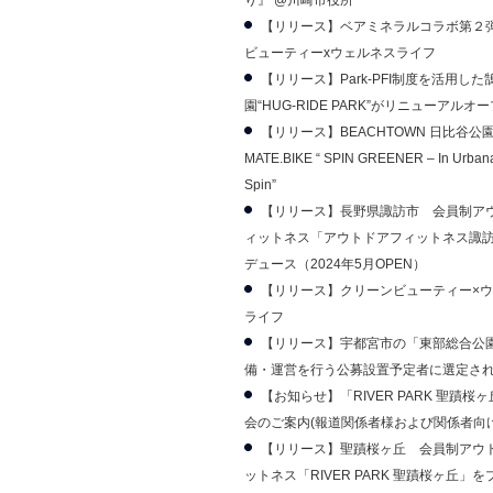
り』 @川崎市役所
【リリース】ベアミネラルコラボ第２
ビューティーxウェルネスライフ
【リリース】Park-PFI制度を活用し
園“HUG-RIDE PARK”がリニューアルオ
【リリース】BEACHTOWN 日比谷公
MATE.BIKE “ SPIN GREENER – In Urbana
Spin”
【リリース】長野県諏訪市 会員制ア
ィットネス「アウトドアフィットネス諏
デュース（2024年5月OPEN）
【リリース】クリーンビューティー×
ライフ
【リリース】宇都宮市の「東部総合公
備・運営を行う公募設置予定者に選定さ
【お知らせ】「RIVER PARK 聖蹟桜ヶ
会のご案内(報道関係者様および関係者向け
【リリース】聖蹟桜ヶ丘 会員制アウ
ットネス「RIVER PARK 聖蹟桜ヶ丘」