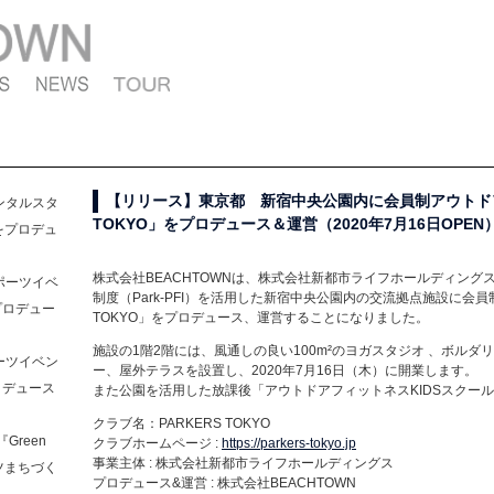
【リリース】東京都 新宿中央公園内に会員制アウトドア
ンタルスタ
TOKYO」をプロデュース＆運営（2020年7月16日OPEN
をプロデュ
株式会社BEACHTOWNは、株式会社新都市ライフホールディン
ポーツイベ
制度（Park-PFI）を活用した新宿中央公園内の交流拠点施設に会員
プロデュー
TOKYO」をプロデュース、運営することになりました。
施設の1階2階には、風通しの良い100m²のヨガスタジオ 、ボル
ーツイベン
ー、屋外テラスを設置し、2020年7月16日（木）に開業します。
ロデュース
また公園を活用した放課後「アウトドアフィットネスKIDSスクー
クラブ名：PARKERS TOKYO
reen
クラブホームページ :
https://parkers-tokyo.jp
事業主体 : 株式会社新都市ライフホールディングス
ポーツまちづく
プロデュース&運営 : 株式会社BEACHTOWN