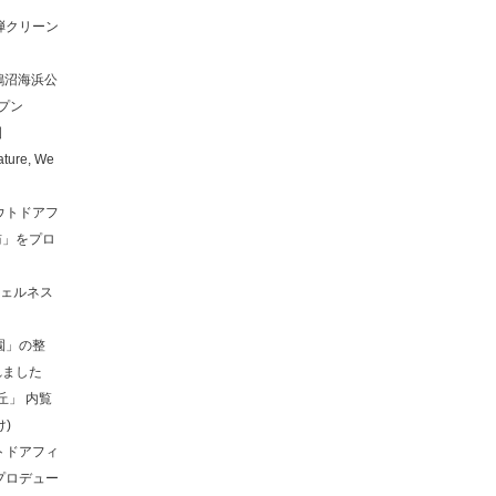
弾クリーン
た鵠沼海浜公
ープン
園
ture, We
ウトドアフ
訪」をプロ
ウェルネス
園」の整
れました
丘」 内覧
)
トドアフィ
をプロデュー